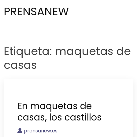
Saltar
PRENSANEW
al
contenido
Etiqueta:
maquetas de
casas
En maquetas de
casas, los castillos
prensanew.es