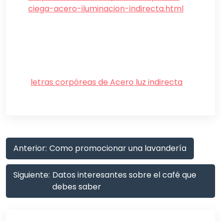
ciega-acero-iluminacion-indirecta.html
letras corpóreas de Acero luz indirecta
Navegación
Anterior:
Como promocionar una lavandería
de
Siguiente:
Datos interesantes sobre el café que
entradas
debes saber